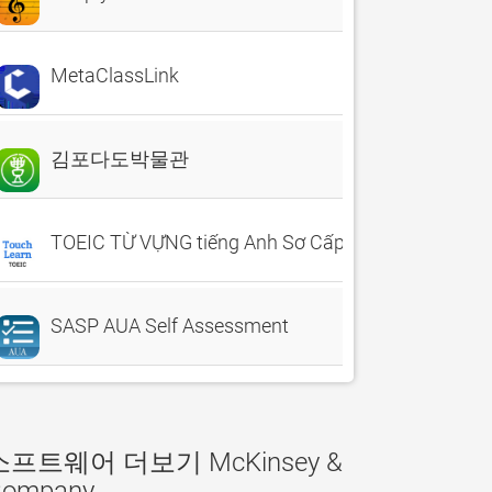
MetaClassLink
김포다도박물관
TOEIC TỪ VỰNG tiếng Anh Sơ Cấp
SASP AUA Self Assessment
소프트웨어 더보기 McKinsey &
Company