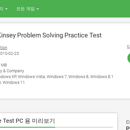
리
모든 게임
nsey Problem Solving Practice Test
tion
015-02-23
8 MB
y & Company
ows XP, Windows Vista, Windows 7, Windows 8, Windows 8.1
, Windows 11
tice Test PC 용 미리보기
더
P