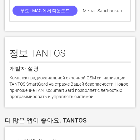
무료 - MAC 에서 다운로드
Mikhail Sauchankou
정보 TANTOS
개발자 설명
Комплект радиоканальной охранной GSM сигнализации  
TANTOS SmartGard на страже Вашей безопасности. Новое 
приложение TANTOS SmartGard позволяет с легкостью 
программировать и управлять системой.
더 많은 앱이 좋아요. TANTOS