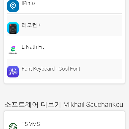
IPinfo
리모컨 +
EINath Fit
Font Keyboard - Cool Font
소프트웨어 더보기 Mikhail Sauchankou
TS VMS