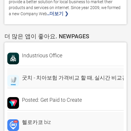
provide a better solution for local business to market their 
products and services on internet. Since year 2009, we formed 
..더보기 ❯ 
a new Company Web
더 많은 앱이 좋아요. NEWPAGES
Industrious Office
굿치 - 치아보험 가격비교 할 때, 실시간 비교견
Posted: Get Paid to Create
헬로카코 biz