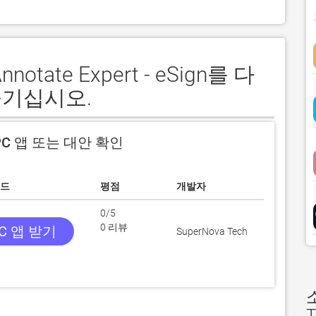
notate Expert - eSign를 다
즐기십시오.
C 앱 또는 대안 확인
드
평점
개발자
0/5
0 리뷰
C 앱 받기
SuperNova Tech
T