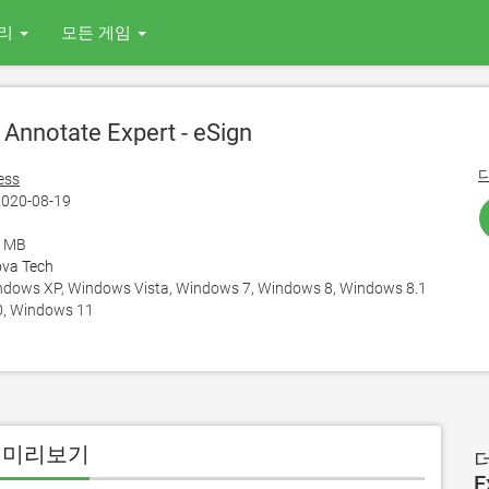
리
모든 게임
Annotate Expert - eSign
ess
020-08-19
5 MB
va Tech
ows XP, Windows Vista, Windows 7, Windows 8, Windows 8.1
, Windows 11
C 용 미리보기
더
E