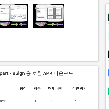
xpert - eSign 용 호환 APK 다운로드
평점
점수
현재 버전
성인 랭킹
Tech
0
0
1.1
17+