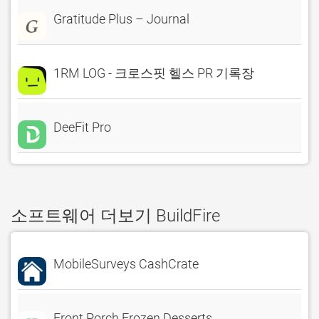
Gratitude Plus – Journal
1RM LOG - 크로스핏 헬스 PR 기록장
DeeFit Pro
소프트웨어 더보기 BuildFire
MobileSurveys CashCrate
Front Porch Frozen Desserts