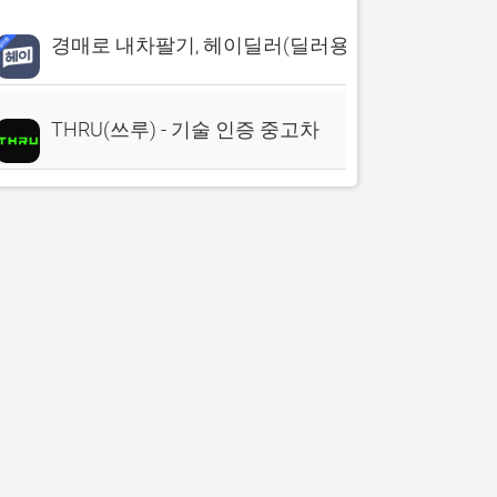
경매로 내차팔기, 헤이딜러(딜러용)
THRU(쓰루) - 기술 인증 중고차