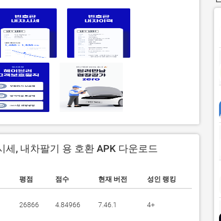
시세, 내차팔기 용 호환 APK 다운로드
평점
점수
현재 버전
성인 랭킹
26866
4.84966
7.46.1
4+