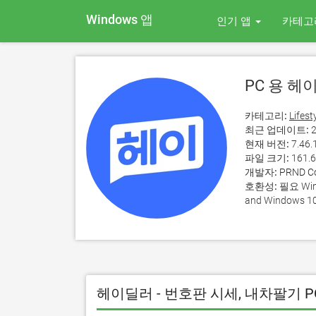
Windows 앱
인기 앱
카테고
PC 용 헤
카테고리:
Lifest
최근 업데이트:
2
현재 버전:
7.46.
파일 크기:
161.
개발자:
PRND Co
호환성:
필요 Wind
and Windows 10
헤이딜러 - 번호판 시세, 내차팔기 