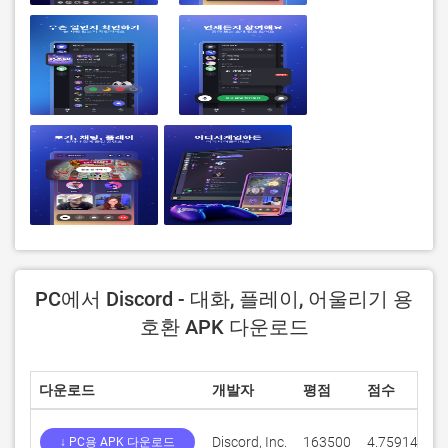
PC에서 Discord - 대화, 플레이, 어울리기 용
호환 APK 다운로드
다운로드
개발자
평점
점수
현
Discord, Inc.
163500
4.75914
27
↓ PC용 APK 다운로드