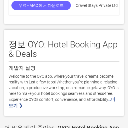
무료 - MAC 에서 다운로드
Oravel Stays Private Ltd.
정보 OYO: Hotel Booking App
& Deals
개발자 설명
Welcome to the OYO app, where your travel dreams become 
reality with just a few taps! Whether you’re planning a relaxing 
vacation, a productive work trip, or a romantic getaway, OYO is 
here to make your hotel bookings seamless and stress-free. 
..더
Experience OYO’s comfort, convenience, and affordability
보기 ❯ 
더 많은 앱이 좋아요. OYO: Hotel Booking App