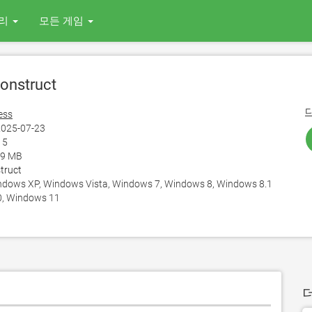
리
모든 게임
onstruct
ess
025-07-23
15
79 MB
truct
ows XP, Windows Vista, Windows 7, Windows 8, Windows 8.1
, Windows 11
더