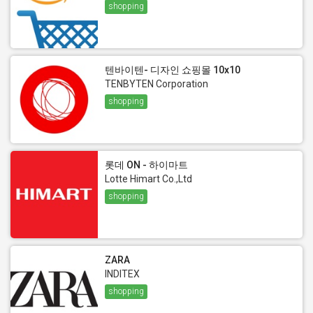
shopping
텐바이텐- 디자인 쇼핑몰 10x10
TENBYTEN Corporation
shopping
롯데 ON - 하이마트
Lotte Himart Co.,Ltd
shopping
ZARA
INDITEX
shopping