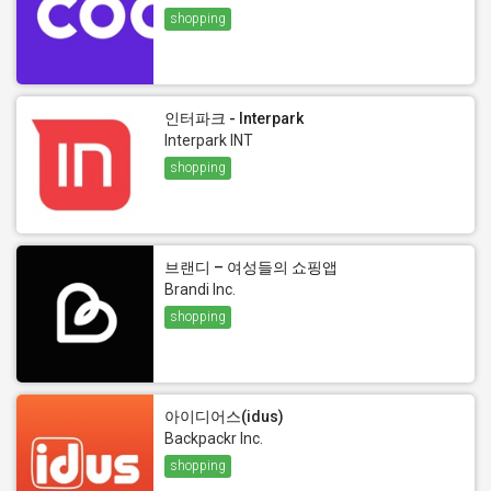
shopping
인터파크 - Interpark
Interpark INT
shopping
브랜디 – 여성들의 쇼핑앱
Brandi Inc.
shopping
아이디어스(idus)
Backpackr Inc.
shopping