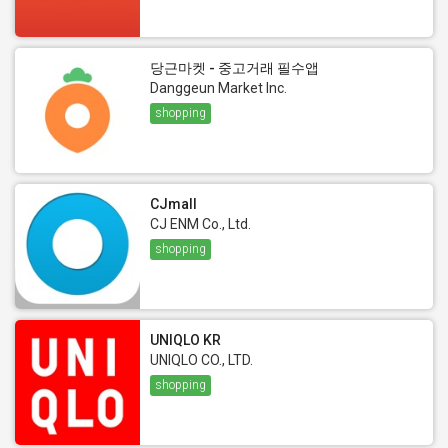
당근마켓 - 중고거래 필수앱
Danggeun Market Inc.
shopping
CJmall
CJ ENM Co., Ltd.
shopping
UNIQLO KR
UNIQLO CO., LTD.
shopping