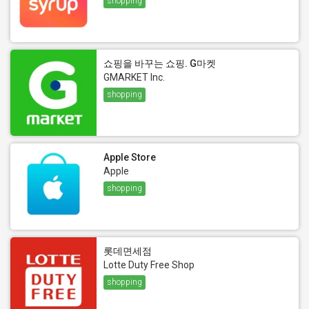
shopping
쇼핑을 바꾸는 쇼핑. G마켓
GMARKET Inc.
shopping
Apple Store
Apple
shopping
롯데면세점
Lotte Duty Free Shop
shopping