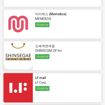
미미박스 (Memebox)
MEMEBOX
shopping
신세계면세점
SHINSEGAE DF Inc
shopping
LF mall
LF Corp.
shopping