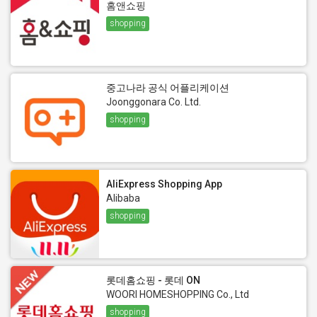
홈앤쇼핑
shopping
중고나라 공식 어플리케이션
Joonggonara Co. Ltd.
shopping
AliExpress Shopping App
Alibaba
shopping
롯데홈쇼핑 - 롯데 ON
WOORI HOMESHOPPING Co., Ltd
shopping