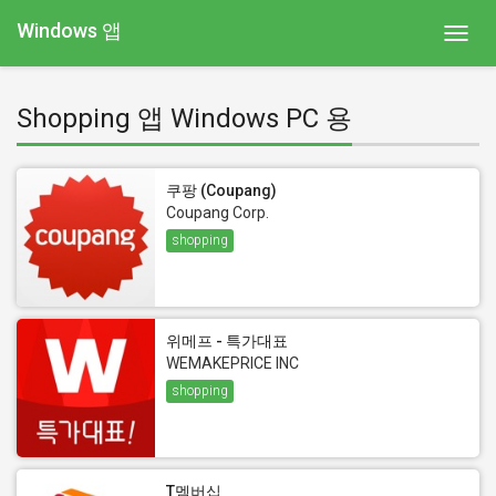
Windows 앱
Toggl
navig
Shopping 앱 Windows PC 용
쿠팡 (Coupang)
Coupang Corp.
shopping
위메프 - 특가대표
WEMAKEPRICE INC
shopping
T멤버십