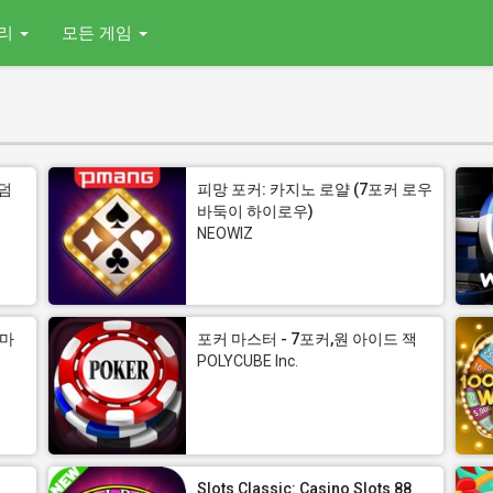
리
모든 게임
홀덤
피망 포커: 카지노 로얄 (7포커 로우
바둑이 하이로우)
NEOWIZ
오마
포커 마스터 - 7포커,원 아이드 잭
POLYCUBE Inc.
Slots Classic: Casino Slots 88