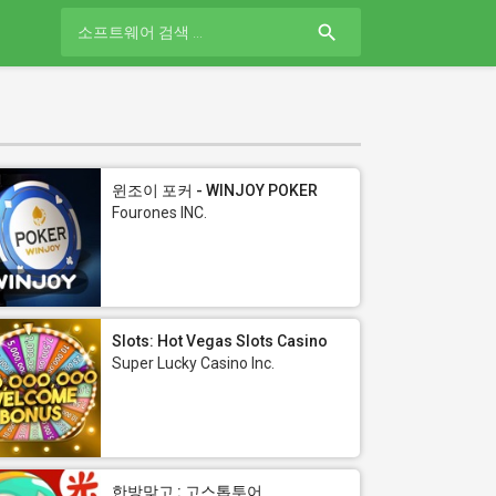
search
윈조이 포커 - WINJOY POKER
Fourones INC.
Slots: Hot Vegas Slots Casino
Super Lucky Casino Inc.
한방맞고 : 고스톱투어