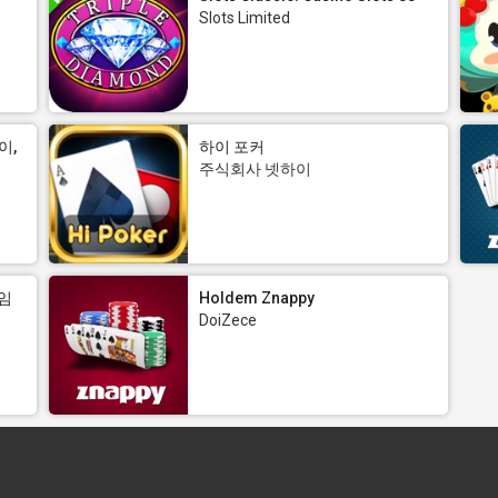
Slots Limited
이,
하이 포커
주식회사 넷하이
게임
Holdem Znappy
DoiZece