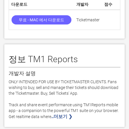
다운로드
개발자
점수
무료 - MAC 에서 다운로드
Ticketmaster
정보 TM1 Reports
개발자 설명
ONLY INTENDED FOR USE BY TICKETMASTER CLIENTS. Fans 
wishing to buy, sell and manage their tickets should download 
the 'Ticketmaster. Buy, Sell Tickets' App.

Track and share event performance using TM1Reports mobile 
app - a companion to the powerful TM1 suite on your browser. 
..더보기 ❯ 
Get realtime data where