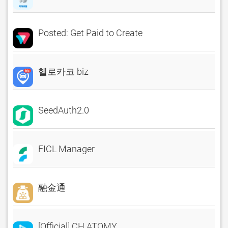
Posted: Get Paid to Create
헬로카코 biz
SeedAuth2.0
FICL Manager
融金通
[Official] CH.ATOMY