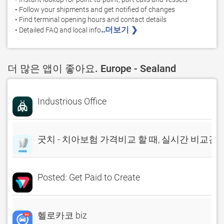
• Follow your shipments and get notified of changes

• Find terminal opening hours and contact details

..더보기 ❯ 
• Detailed FAQ and local info
더 많은 앱이 좋아요. Europe - Sealand
Industrious Office
굿치 - 치아보험 가격비교 할 때, 실시간 비교견
Posted: Get Paid to Create
헬로카코 biz