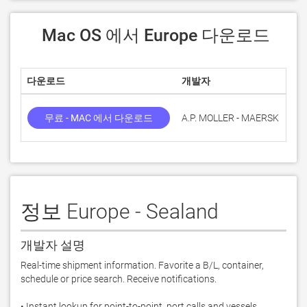
 Mac OS 에서 Europe 다운로드
다운로드
개발자
점
무료 - MAC 에서 다운로드
A.P. MOLLER - MAERSK
정보 Europe - Sealand
개발자 설명
Real-time shipment information. Favorite a B/L, container, 
schedule or price search. Receive notifications.

• Instant lookup for point-to-point, port calls and vessels
