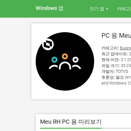
Windows 앱
인기 앱
카테고
PC 용 Meu
카테고리:
Busin
최근 업데이트:
2
현재 버전:
3.1.2
파일 크기:
33.2
개발자:
TOTVS
호환성:
필요 Wind
and Windows 10
Meu RH PC 용 미리보기