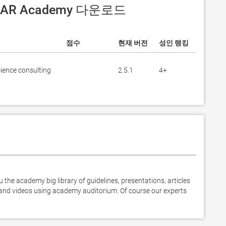
 DAR Academy 다운로드
점수
현재 버전
성인 랭킹
cience consulting
2.5.1
4+
 the academy big library of guidelines, presentations, articles 
 and videos using academy auditorium. Of course our experts 