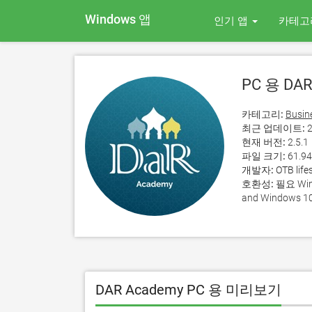
Windows 앱
인기 앱
카테고
PC 용 DAR
카테고리:
Busin
최근 업데이트:
2
현재 버전:
2.5.1
파일 크기:
61.9
개발자:
OTB life
호환성:
필요 Wind
and Windows 10
DAR Academy PC 용 미리보기