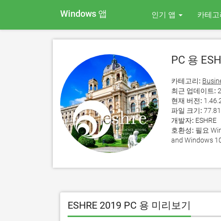
Windows 앱
인기 앱
카테고
PC 용 ESH
카테고리:
Busin
최근 업데이트:
2
현재 버전:
1.46.
파일 크기:
77.8
개발자:
ESHRE
호환성:
필요 Wind
and Windows 10
ESHRE 2019 PC 용 미리보기