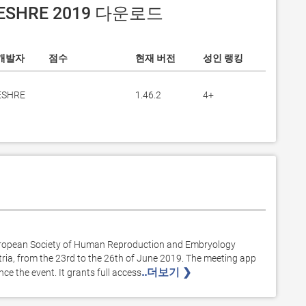
 ESHRE 2019 다운로드
개발자
점수
현재 버전
성인 랭킹
ESHRE
1.46.2
4+
 European Society of Human Reproduction and Embryology 
tria, from the 23rd to the 26th of June 2019. The meeting app 
..더보기 ❯ 
e the event. It grants full access