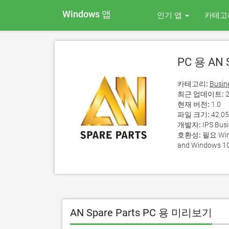
Windows 앱
인기 앱
카테고
PC 용 AN S
카테고리:
Busin
최근 업데이트:
2
현재 버전:
1.0
파일 크기:
42.0
개발자:
IPS Busi
호환성:
필요 Wind
and Windows 10
AN Spare Parts PC 용 미리보기