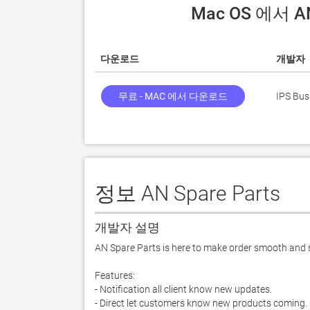
 Mac OS 에서 A
다운로드
개발자
무료 - MAC 에서 다운로드
IPS Bus
정보 AN Spare Parts
개발자 설명
AN Spare Parts is here to make order smooth and s
Features:

- Notification all client know new updates.

- Direct let customers know new products coming.
