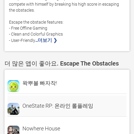
compete with himself by breaking his high score in escaping 
the obstacles.

Escape the obstacle features:

- Free Offline Gaming

- Clean and Colorful Graphics

..더보기 ❯ 
- User-Friendly
더 많은 앱이 좋아요. Escape The Obstacles
왁뿌볼 빠자작!
OneState RP: 온라인 롤플레잉
Nowhere House