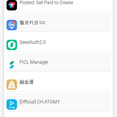
Posted: Get Paid to Create
헬로카코 biz
SeedAuth2.0
FICL Manager
融金通
[Official] CH.ATOMY