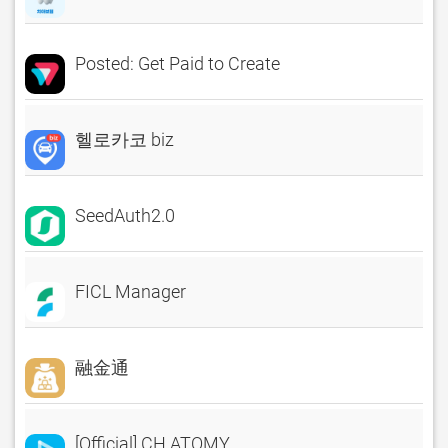
Posted: Get Paid to Create
헬로카코 biz
SeedAuth2.0
FICL Manager
融金通
[Official] CH.ATOMY