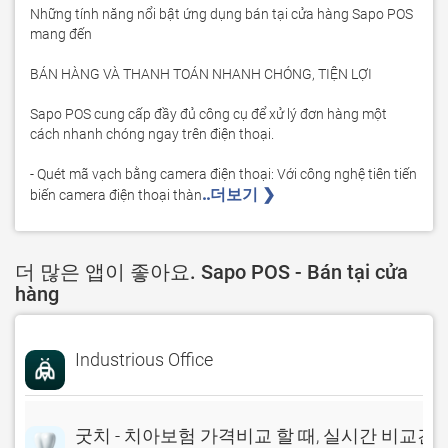
Những tính năng nổi bật ứng dụng bán tại cửa hàng Sapo POS 
mang đến

BÁN HÀNG VÀ THANH TOÁN NHANH CHÓNG, TIỆN LỢI

Sapo POS cung cấp đầy đủ công cụ để xử lý đơn hàng một 
cách nhanh chóng ngay trên điện thoại.

- Quét mã vạch bằng camera điện thoại: Với công nghệ tiên tiến 
..더보기 ❯ 
biến camera điện thoại thàn
더 많은 앱이 좋아요. Sapo POS - Bán tại cửa
hàng
Industrious Office
굿치 - 치아보험 가격비교 할 때, 실시간 비교견