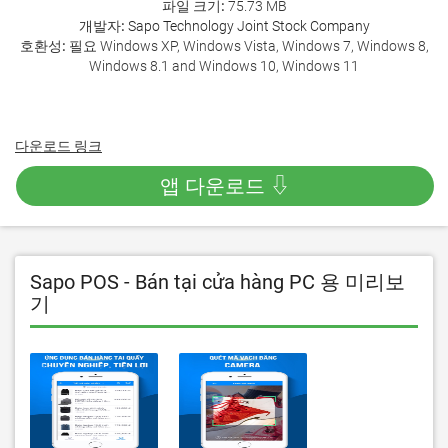
파일 크기:
75.73 MB
개발자:
Sapo Technology Joint Stock Company
호환성:
필요 Windows XP, Windows Vista, Windows 7, Windows 8,
Windows 8.1 and Windows 10, Windows 11
다운로드 링크
앱 다운로드 ⇩
Sapo POS - Bán tại cửa hàng PC 용 미리보
기