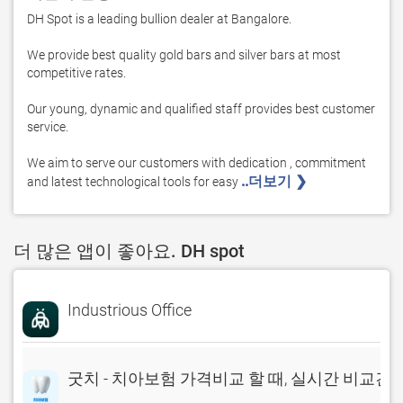
DH Spot is a leading bullion dealer at Bangalore.

We provide best quality gold bars and silver bars at most 
competitive rates.

Our young, dynamic and qualified staff provides best customer 
service.

We aim to serve our customers with dedication , commitment 
..더보기 ❯ 
and latest technological tools for easy 
더 많은 앱이 좋아요. DH spot
Industrious Office
굿치 - 치아보험 가격비교 할 때, 실시간 비교견