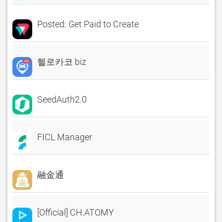
Posted: Get Paid to Create
헬로카코 biz
SeedAuth2.0
FICL Manager
融金通
[Official] CH.ATOMY