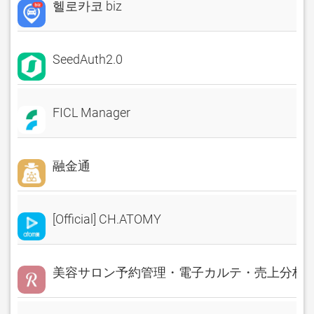
헬로카코 biz
SeedAuth2.0
FICL Manager
融金通
[Official] CH.ATOMY
美容サロン予約管理・電子カルテ・売上分析 Rese