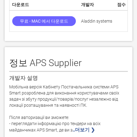
다운로드
개발자
점수
무료 - MAC 에서 다운로드
Aladdin systems
정보 APS Supplier
개발자 설명
Мобільна версія Кабінету Постачальника системи APS 
Smart розроблена для виконання користувачами своїх 
задач зі збуту продукції/товарів/послуг незалежно від 
локації розташування та наявності ПК.

Після авторизації ви зможете:

- переглядати інформацію про тендери на всіх 
..더보기 ❯ 
майданчиках APS Smart, де ви з