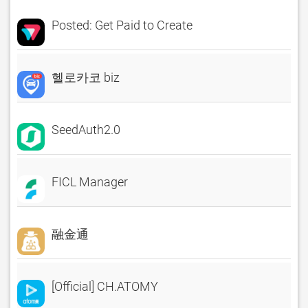
Posted: Get Paid to Create
헬로카코 biz
SeedAuth2.0
FICL Manager
融金通
[Official] CH.ATOMY