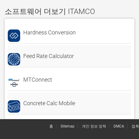
소프트웨어 더보기 ITAMCO
Hardness Conversion
Feed Rate Calculator
MTConnect
Concrete Calc Mobile
홈
Sitemap
개인 정보 정책
DMCA
접촉