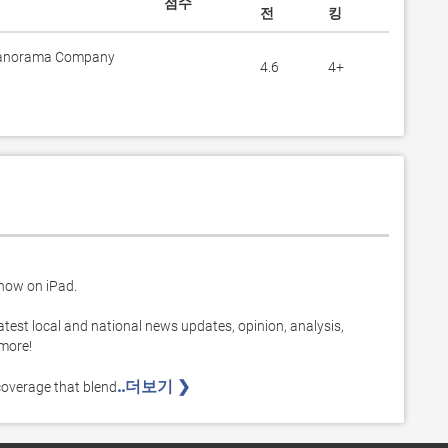
점수
전
킹
anorama Company
4.6
4+
ow on iPad. 

atest local and national news updates, opinion, analysis, 
more! 

..더보기 ❯ 
overage that blend