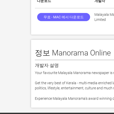
다운로드
개발자
Malayala M
무료 - MAC 에서 다운로드
Limited
정보 Manorama Online
개발자 설명
Your favourite Malayala Manorama newspaper is n
Get the very best of Kerala - multi-media enriched l
politics, lifestyle, entertainment, culture and much 
Experience Malayala Manorama's award winning c