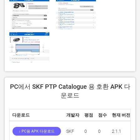
PC에서 SKF PTP Catalogue 용 호환 APK 다
운로드
다운로드
개발자
평점
점수
현재 버전
성
SKF
0
0
2.1.1
4
↓ PC용 APK 다운로드