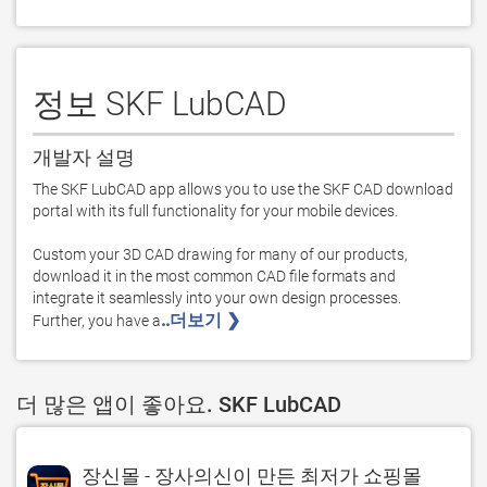
정보 SKF LubCAD
개발자 설명
The SKF LubCAD app allows you to use the SKF CAD download 
portal with its full functionality for your mobile devices. 

Custom your 3D CAD drawing for many of our products, 
download it in the most common CAD file formats and 
integrate it seamlessly into your own design processes. 
..더보기 ❯ 
Further, you have a
더 많은 앱이 좋아요. SKF LubCAD
장신몰 - 장사의신이 만든 최저가 쇼핑몰