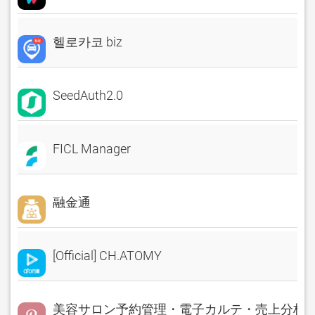
헬로카코 biz
SeedAuth2.0
FICL Manager
融金通
[Official] CH.ATOMY
美容サロン予約管理・電子カルテ・売上分析 Rese