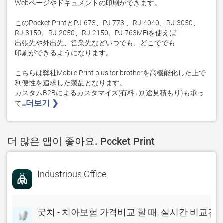
Webページやドキュメントの印刷ができます。 

このPocket PrintとPJ-673、PJ-773 、RJ-4040、RJ-3050、
RJ-3150、RJ-2050、RJ-2150、PJ-763MFiを使えば

出張先や外出先、営業先などいつでも、どこででも

印刷ができるようになります。

こちらは弊社Mobile Print plus for brotherを高機能化した上で
利便性を追求した製品となります。

カスタムB2Bによるカスタマイズ(有料 : 別途見積もり)も承っ
..더보기 ❯ 
て
더 많은 앱이 좋아요. Pocket Print
Industrious Office
굿치 - 치아보험 가격비교 할 때, 실시간 비교견