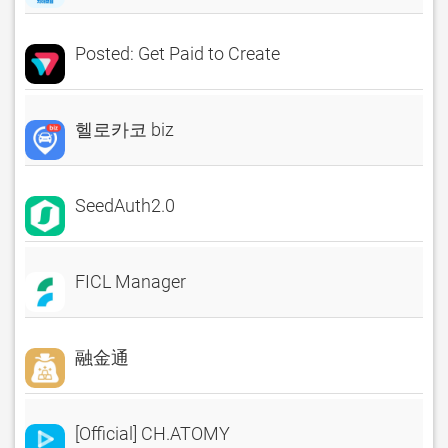
Posted: Get Paid to Create
헬로카코 biz
SeedAuth2.0
FICL Manager
融金通
[Official] CH.ATOMY