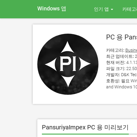
Windows 앱
인기 앱
카테고
PC 용 Pan
카테고리:
Busin
최근 업데이트:
2
현재 버전:
4.1.1
파일 크기:
22.5
개발자:
D&K Tech
호환성:
필요 Wind
and Windows 10
PansuriyaImpex PC 용 미리보기