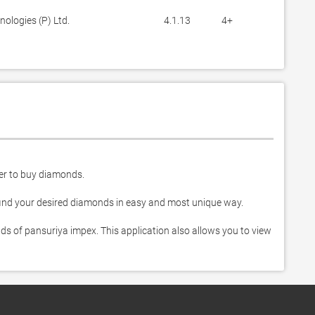
ologies (P) Ltd.
4.1.13
4+
er to buy diamonds. 

find your desired diamonds in easy and most unique way. 

ds of pansuriya impex. This application also allows you to view 