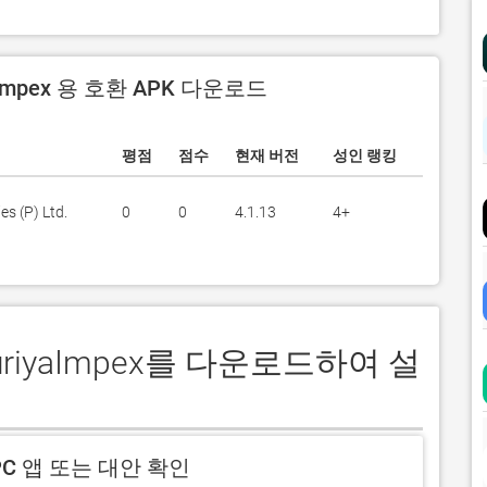
aImpex 용 호환 APK 다운로드
평점
점수
현재 버전
성인 랭킹
s (P) Ltd.
0
0
4.1.13
4+
suriyaImpex를 다운로드하여 설
C 앱 또는 대안 확인