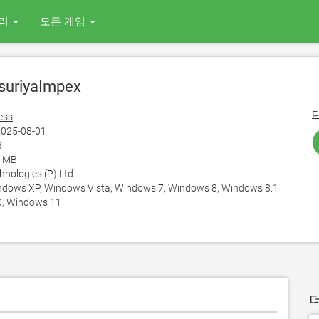
리
모든 게임
suriyaImpex
ess
025-08-01
3
0 MB
nologies (P) Ltd.
ows XP, Windows Vista, Windows 7, Windows 8, Windows 8.1
, Windows 11
더