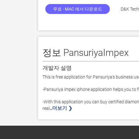
무료 - MAC 에서 다운로드
D&K Techn
정보 PansuriyaImpex
개발자 설명
This is free application for Pansuriya's business us
-Pansuriya impex iphone application helps you to 
-With this application you can buy certified diamon
..더보기 ❯ 
real