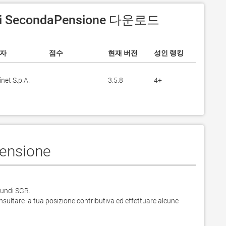
i SecondaPensione 다운로드
자
점수
현재 버전
성인 랭킹
inet S.p.A.
3.5.8
4+
ensione
undi SGR.

nsultare la tua posizione contributiva ed effettuare alcune 