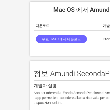
 Mac OS 에서 Amund
다운로드
개발
무료 - MAC 에서 다운로드
Prev
정보 Amundi SecondaP
개발자 설명
App per aderenti al Fondo SecondaPensione di Am
L’app permette di accedere all’area riservata per co
disposizioni onLine.
