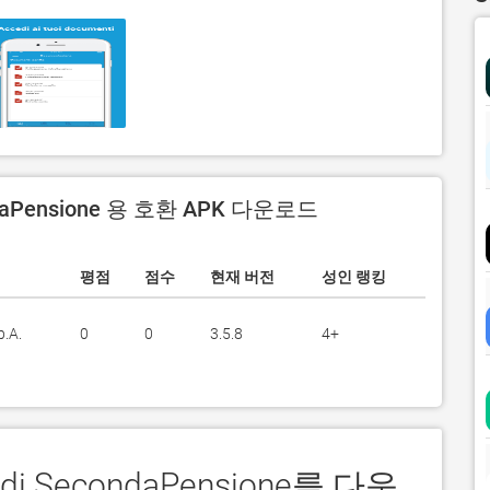
daPensione 용 호환 APK 다운로드
평점
점수
현재 버전
성인 랭킹
p.A.
0
0
3.5.8
4+
di SecondaPensione를 다운