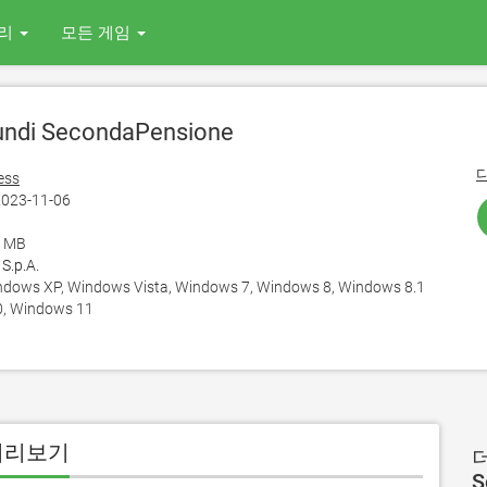
리
모든 게임
ndi SecondaPensione
ess
023-11-06
2 MB
 S.p.A.
ows XP, Windows Vista, Windows 7, Windows 8, Windows 8.1
, Windows 11
용 미리보기
더
S