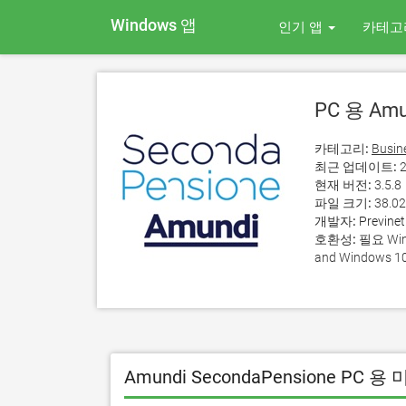
Windows 앱
인기 앱
카테고
PC 용 Amu
카테고리:
Busin
최근 업데이트:
2
현재 버전:
3.5.8
파일 크기:
38.0
개발자:
Previnet
호환성:
필요 Wind
and Windows 10
Amundi SecondaPensione PC 