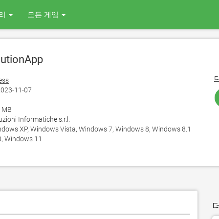
리
모든 게임
utionApp
ess
023-11-07
6 MB
ioni Informatiche s.r.l.
ows XP, Windows Vista, Windows 7, Windows 8, Windows 8.1
, Windows 11
더