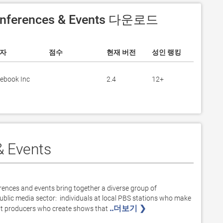
onferences & Events 다운로드
자
점수
현재 버전
성인 랭킹
ebook Inc
2.4
12+
 Events
ences and events bring together a diverse group of 
blic media sector:  individuals at local PBS stations who make 
..더보기 ❯ 
ent producers who create shows that 