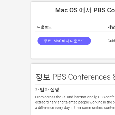
 Mac OS 에서 PBS C
다운로드
개발
무료 - MAC 에서 다운로드
Guid
정보 PBS Conferences &
개발자 설명
From across the US and internationally, PBS confer
extraordinary and talented people working in the pu
a difference every day in their communities; cont