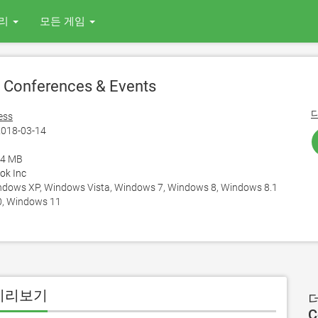
리
모든 게임
Conferences & Events
ess
018-03-14
34 MB
ok Inc
ows XP, Windows Vista, Windows 7, Windows 8, Windows 8.1
, Windows 11
 용 미리보기
더
C