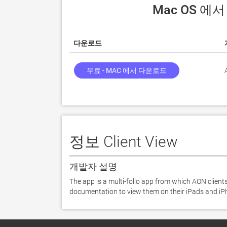
 Mac OS 에서
다운로드
무료 - MAC 에서 다운로드
정보 Client View
개발자 설명
The app is a multi-folio app from which AON clients
documentation to view them on their iPads and iP