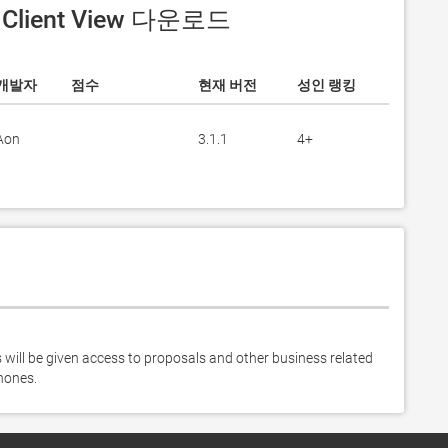
 Client View 다운로드
개발자
점수
현재 버전
성인 랭킹
Aon
3.1.1
4+
 will be given access to proposals and other business related 
hones.