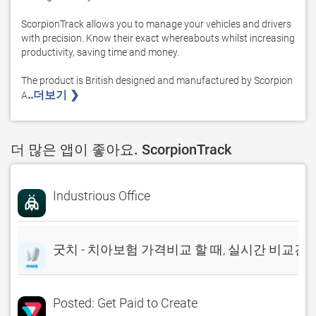
ScorpionTrack allows you to manage your vehicles and drivers 
with precision. Know their exact whereabouts whilst increasing 
productivity, saving time and money.

The product is British designed and manufactured by Scorpion 
..더보기 ❯ 
A
더 많은 앱이 좋아요. ScorpionTrack
Industrious Office
굿치 - 치아보험 가격비교 할 때, 실시간 비교견
Posted: Get Paid to Create