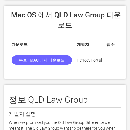
 Mac OS 에서 QLD Law Group 다운
로드
다운로드
개발자
점수
무료 - MAC 에서 다운로드
Perfect Portal
정보 QLD Law Group
개발자 설명
When we promised you the Qld Law Group Difference we 
meant it. The Qld Law Group wants to be there for you when 