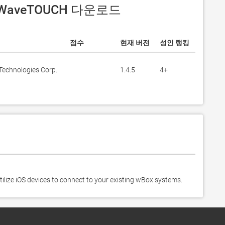
서 WaveTOUCH 다운로드
점수
현재 버전
성인 랭킹
Technologies Corp.
1.4.5
4+
ze iOS devices to connect to your existing wBox systems.