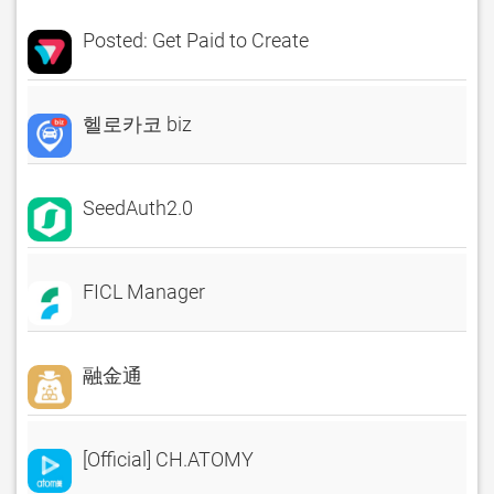
Posted: Get Paid to Create
헬로카코 biz
SeedAuth2.0
FICL Manager
融金通
[Official] CH.ATOMY