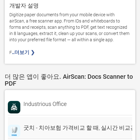
개발자 설명
Digitize paper documents from your mobile device with 
airScan, a free scanner app. From IDs and whiteboards to 
forms and receipts, scan anything to PDF, get text recognized 
in 8 languages, extract it, clean up your scans, or convert them 
into your preferred file format — all within a single app. 

..더보기 ❯ 
F
더 많은 앱이 좋아요. AirScan: Docs Scanner to
PDF
Industrious Office
굿치 - 치아보험 가격비교 할 때, 실시간 비교견