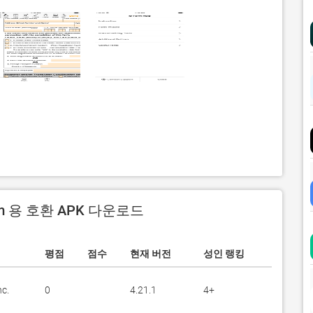
rm 용 호환 APK 다운로드
평점
점수
현재 버전
성인 랭킹
nc.
0
4.21.1
4+